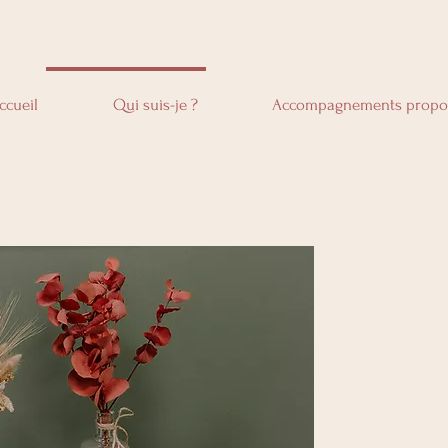
ccueil
Qui suis-je ?
Accompagnements propo