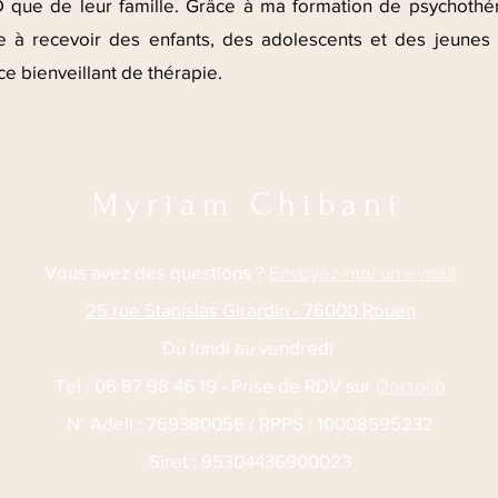
 que de leur famille. Grâce à ma formation de psychothé
 à recevoir des enfants, des adolescents et des jeunes 
e bienveillant de thérapie.
Myriam Chibani
Vous avez des questions ?
Envoyez-moi un e-m
a
il
25 rue Stanislas Girardin - 76000 Rouen
Du lundi au vendredi
Tel :
06 87 98 46 19
- Prise de RDV sur
Doctolib
N° Adeli : 769380056 / RPPS : 10008595232
Siret : 95304436900023