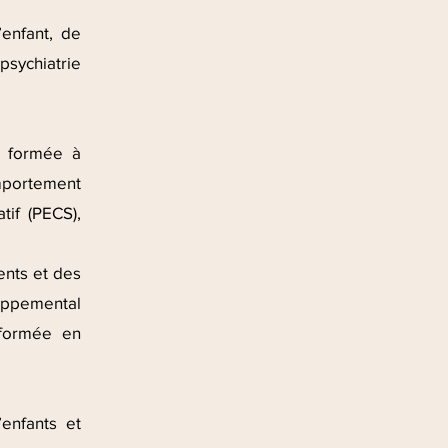
enfant, de
psychiatrie
s formée à
mportement
tif (PECS),
ents et des
oppemental
 formée en
enfants et